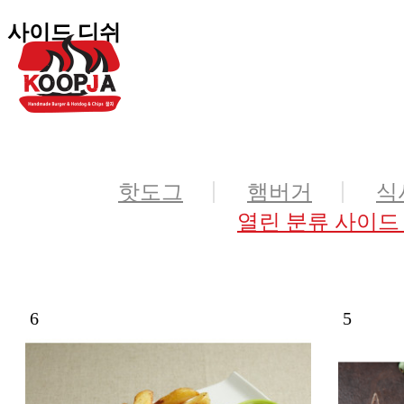
사이드 디쉬
핫도그
햄버거
식
열린 분류
사이드
6
5