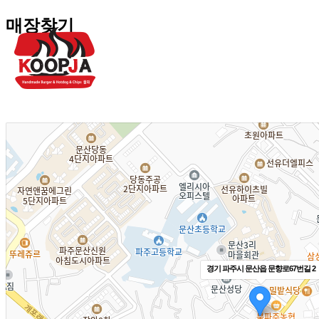
매장찾기
경기 파주시 문산읍 문향로67번길 2